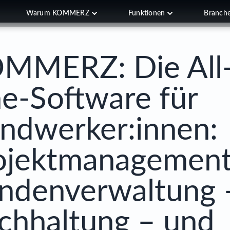
Warum KOMMERZ
Funktionen
Branch
MMERZ: Die All-
e-Software für
ndwerker:innen:
ojektmanagement
ndenverwaltung 
chhaltung – und