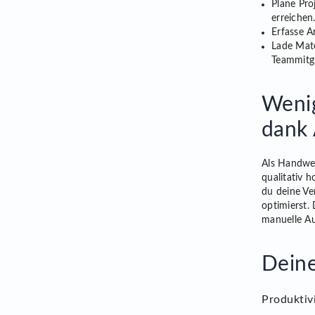
Plane Pro
erreichen
Erfasse A
Lade Mate
Teammitgl
Wenig
dank 
Als Handwer
qualitativ 
du deine Ve
optimierst.
manuelle Au
Deine
Produktivi