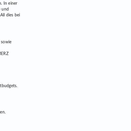
 In einer
e und
ll dies bei
 sowie
MMERZ
tbudgets.
en.