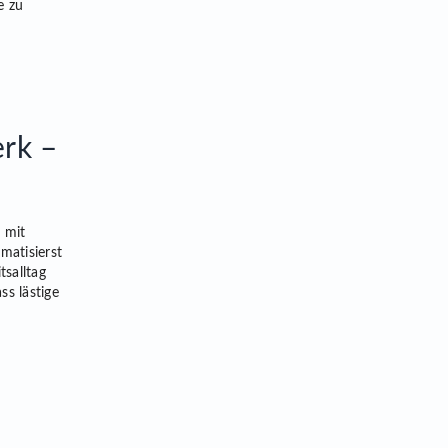
e zu
rk –
 mit
matisierst
salltag
ss lästige