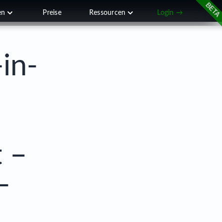
en
Preise
Ressourcen
Login →
in-
 –
–