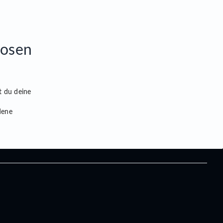
losen
t du deine
dene