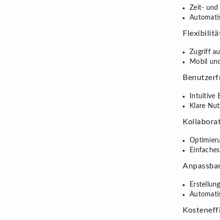
Zeit- und
Automatis
Flexibilitä
Zugriff a
Mobil und
Benutzerf
Intuitive
Klare Nut
Kollaborat
Optimier
Einfache
Anpassbar
Erstellun
Automatis
Kosteneffi