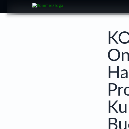
cookie
KO
On
Ha
Pr
Ku
Bu