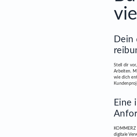
vi
Dein 
reibu
Stell dir v
Arbeiten. M
wie dich en
Kundenproj
Eine 
Anfo
KOMMERZ ist
digitale Ve