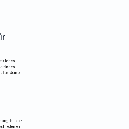
ür
erklichen
er:innen
t für deine
sung für die
rschiedenen