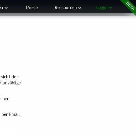
en
Preise
Ressourcen
Login →
sicht der
r unzählige
einer
 per Email.