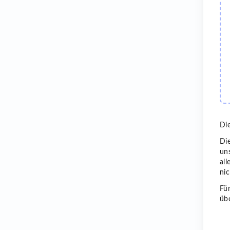
Die
Di
uns
al
nic
Für
üb